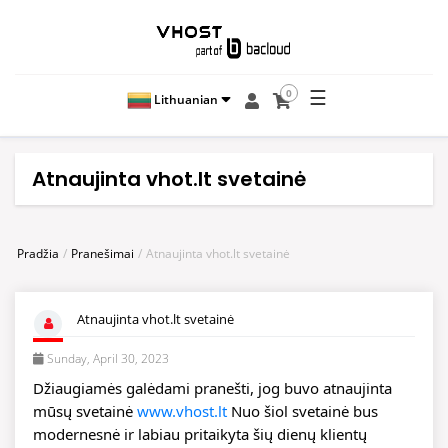
☰
0
Lithuanian
Atnaujinta vhot.lt svetainė
Pradžia
Pranešimai
Atnaujinta vhot.lt svetainė
Atnaujinta vhot.lt svetainė
Sunday, April 30, 2023
Džiaugiamės galėdami pranešti, jog buvo atnaujinta 
mūsų svetainė 
www.vhost.lt
 Nuo šiol svetainė bus 
modernesnė ir labiau pritaikyta šių dienų klientų 