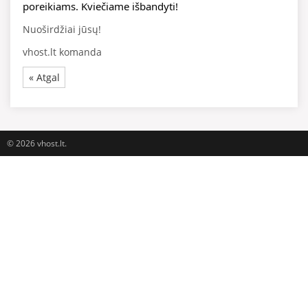
poreikiams. Kviečiame išbandyti!
Nuoširdžiai jūsų!
vhost.lt komanda
« Atgal
© 2026 vhost.lt.