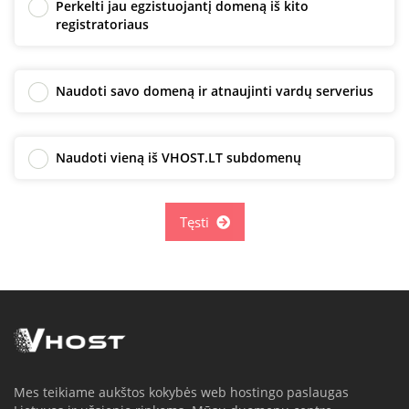
Perkelti jau egzistuojantį domeną iš kito
registratoriaus
Naudoti savo domeną ir atnaujinti vardų serverius
Naudoti vieną iš VHOST.LT subdomenų
Tęsti
Mes teikiame aukštos kokybės web hostingo paslaugas