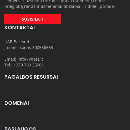
Lietuvos ir užsienio rinkoms. Mūsų duomenų centre
prieglobą randa ir asmeniniai tinklapiai, ir dideli portalai
SUSISIEKTI
KONTAKTAI
UAB Bacloud
Įmonės kodas 300536563
Email: info@vhost.lt
Tel.: +370 700 35001
PAGALBOS RESURSAI
DOMENAI
PASLAUGOS