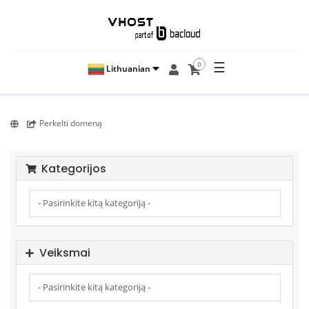
☰
0
Lithuanian
Perkelti domeną
Kategorijos
Veiksmai