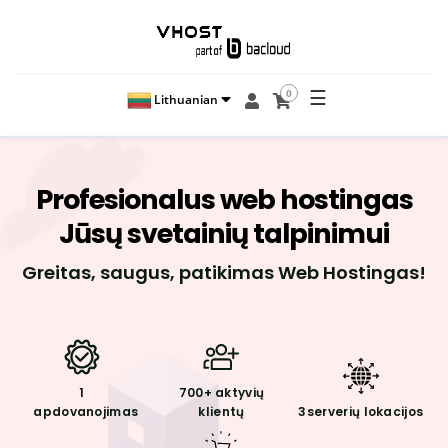
☰
0
Lithuanian
Profesionalus
web hostingas
Jūsų svetainių talpinimui
Greitas, saugus, patikimas Web Hostingas!
1
700+
aktyvių
apdovanojimas
klientų
3
serverių lokacijos