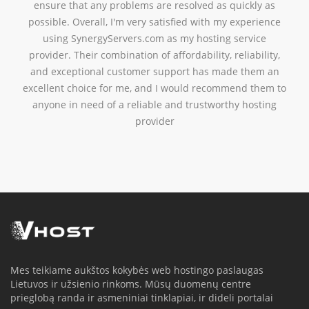
ensure that any problems are resolved as quickly as
possible. Overall, I'm very satisfied with my experience
using SynergyServers.com as my hosting service
provider. Their combination of affordability, reliability,
and exceptional customer support has made them an
excellent choice for me, and I would recommend them to
anyone in need of a reliable and trustworthy hosting
provider
Mes teikiame aukštos kokybės web hostingo paslaugas
Lietuvos ir užsienio rinkoms. Mūsų duomenų centre
prieglobą randa ir asmeniniai tinklapiai, ir dideli portalai