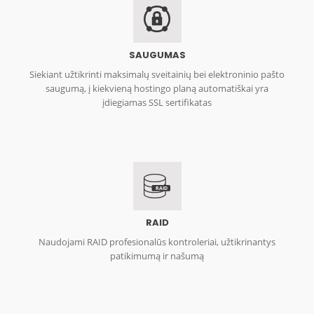
SAUGUMAS
Siekiant užtikrinti maksimalų sveitainių bei elektroninio pašto
saugumą, į kiekvieną hostingo planą automatiškai yra
įdiegiamas SSL sertifikatas
RAID
RAID
Naudojami RAID profesionalūs kontroleriai, užtikrinantys
patikimumą ir našumą