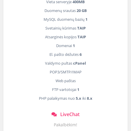
Vieta serveryje
400MB
Duomenų srautas
20 GB
MySQL duomenų bazių
1
Svetainių kūrimas
TAIP
Atsarginės kopijos
TAIP
Domenai
1
El. pašto dėžutės
6
Valdymo pultas
cPanel
POP3/SMTP/IMAP
Web paštas
FTP vartotojai
1
PHP palaikymas nuo
5.x
iki
8.x
LiveChat
Pakalbėkim!