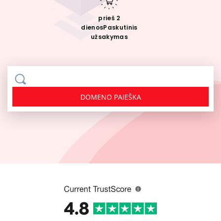
prieš 2
dienos
Paskutinis
užsakymas