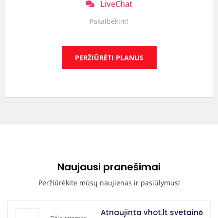
LiveChat
Pakalbėkim!
PERŽIŪRĖTI PLANUS
Naujausi pranešimai
Peržiūrėkite mūsų naujienas ir pasiūlymus!
Atnaujinta vhot.lt svetainė