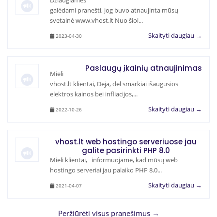
Džiaugiamės
galėdami pranešti, jog buvo atnaujinta mūsų
svetainė www.vhost.lt Nuo šiol...
Skaityti daugiau →
2023-04-30
Paslaugų įkainių atnaujinimas
Mieli
vhost.lt klientai, Deja, dėl smarkiai išaugusios
elektros kainos bei infliacijos,...
Skaityti daugiau →
2022-10-26
vhost.lt web hostingo serveriuose jau
galite pasirinkti PHP 8.0
Mieli klientai, informuojame, kad mūsų web
hostingo serveriai jau palaiko PHP 8.0...
Skaityti daugiau →
2021-04-07
Peržiūrėti visus pranešimus →