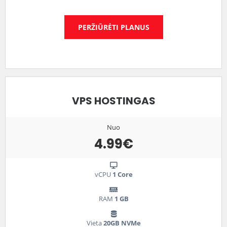
PERŽIŪRĖTI PLANUS
VPS HOSTINGAS
Nuo
4.99€
vCPU
1 Core
RAM
1 GB
Vieta
20GB NVMe