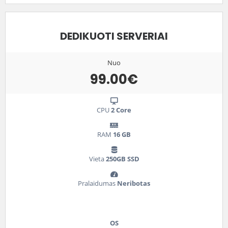
DEDIKUOTI SERVERIAI
Nuo
99.00€
CPU
2 Core
RAM
16 GB
Vieta
250GB SSD
Pralaidumas
Neribotas
OS