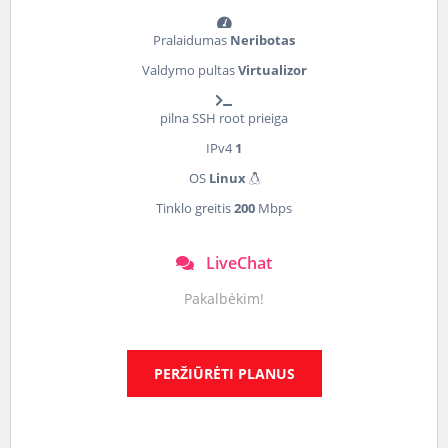
Pralaidumas
Neribotas
Valdymo pultas
Virtualizor
pilna SSH root prieiga
IPv4
1
OS
Linux
Tinklo greitis
200
Mbps
LiveChat
Pakalbėkim!
PERŽIŪRĖTI PLANUS