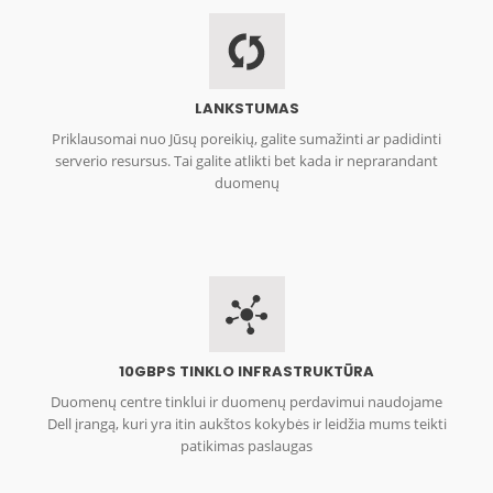
LANKSTUMAS
Priklausomai nuo Jūsų poreikių, galite sumažinti ar padidinti
serverio resursus. Tai galite atlikti bet kada ir neprarandant
duomenų
10GBPS TINKLO INFRASTRUKTŪRA
Duomenų centre tinklui ir duomenų perdavimui naudojame
Dell įrangą, kuri yra itin aukštos kokybės ir leidžia mums teikti
patikimas paslaugas