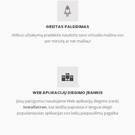
GREITAS PALEIDIMAS
Atlikus užsakymą pradėkite naudotis savo virtualia mašina vos
per minutę ar net mažiau!
WEB APLIKACIJŲ DIEGIMO ĮRANKIS
Jūsų patogumui naudojame Web aplikacijų diegimo įrankį
Installatron
, kas leidžia paprastai ir lengvai diegti
populiariausias aplikacijas vos kelių paspaudimų pagalba
DDos