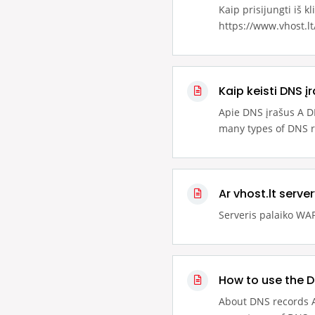
Kaip prisijungti iš k
https://www.vhost.lt
Kaip keisti DNS 
Apie DNS įrašus A 
many types of DNS r
Ar vhost.lt serve
Serveris palaiko WAP
How to use the D
About DNS records 