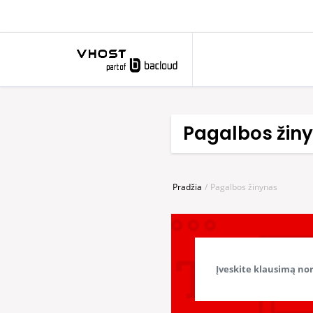
Pagalbos žin
Pradžia
Pagalbos žinynas