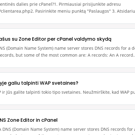
lientinės dalies prie cPanel?1. Pirmiausiai prisijunkite adresu
/clientarea.php2. Pasirinkite meniu punktą "Paslaugos" 3. Atsidariu
įrašus su Zone Editor per cPanel valdymo skydą
DNS (Domain Name System) name server stores DNS records for a 
ecords, but some of the most common are: A records: An A record..
ryje galiu talpinti WAP svetaines?
 ir Jūs galite talpinti tokio tipo svetaines. Neužmirškite, kad WAP p
NS Zone Editor in cPanel
A DNS (Domain Name System) name server stores DNS records for 