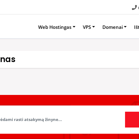
Web Hostingas
VPS
Domenai
Iš
ynas