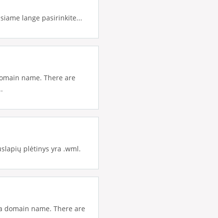
siame lange pasirinkite...
domain name. There are
.
uslapių plėtinys yra .wml.
a domain name. There are