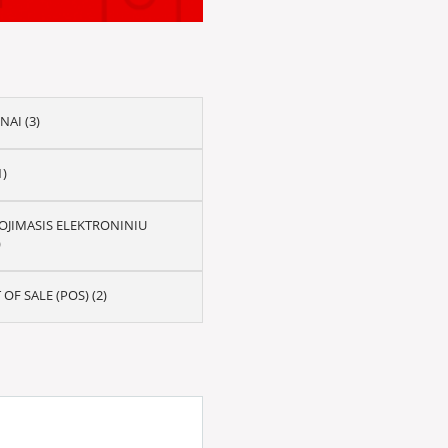
AI (3)
1)
JIMASIS ELEKTRONINIU
)
OF SALE (POS) (2)