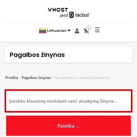
☰
0
Lithuanian
Pagalbos žinynas
Pradžia
Pagalbos žinynas
Naudojimasis duomenų bazėmis