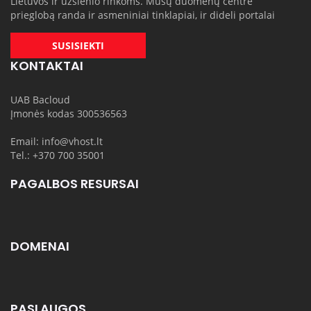
Lietuvos ir užsienio rinkoms. Mūsų duomenų centre
prieglobą randa ir asmeniniai tinklapiai, ir dideli portalai
SUSISIEKTI
KONTAKTAI
UAB Bacloud
Įmonės kodas 300536563
Email: info@vhost.lt
Tel.: +370 700 35001
PAGALBOS RESURSAI
DOMENAI
PASLAUGOS