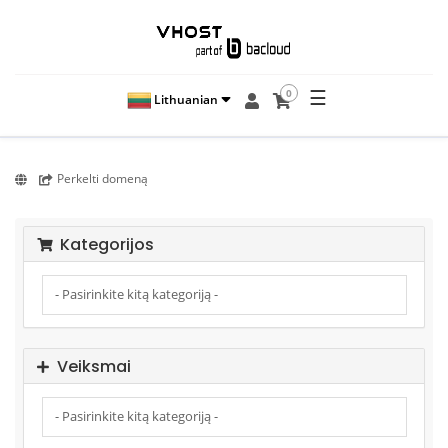
☰
0
Lithuanian
Perkelti domeną
Kategorijos
Veiksmai