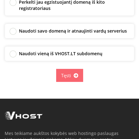
Perkelti jau egzistuojantį domeną iš kito
registratoriaus
Naudoti savo domeną ir atnaujinti vardų serverius
Naudoti vieną iš VHOST.LT subdomenų
Tęsti
Mes teikiame aukštos kokybės web hostingo paslaugas