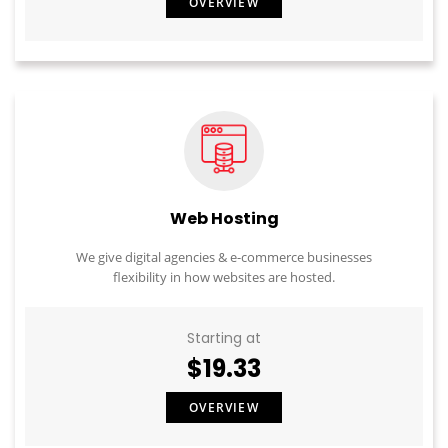
OVERVIEW
Web Hosting
We give digital agencies & e-commerce businesses
flexibility in how websites are hosted.
Starting at
$19.33
OVERVIEW