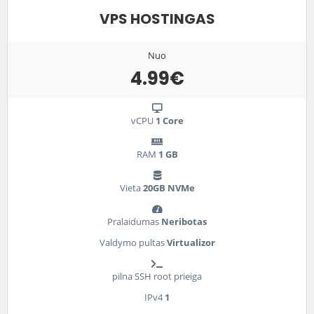
VPS HOSTINGAS
Nuo
4.99€
vCPU
1 Core
RAM
1 GB
Vieta
20GB NVMe
Pralaidumas
Neribotas
Valdymo pultas
Virtualizor
pilna SSH root prieiga
IPv4
1