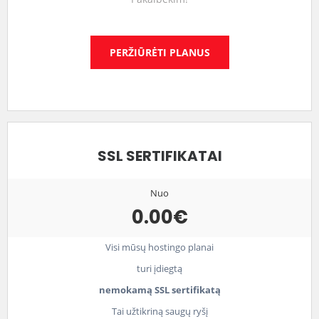
PERŽIŪRĖTI PLANUS
SSL SERTIFIKATAI
Nuo
0.00€
Visi mūsų hostingo planai
turi įdiegtą
nemokamą SSL sertifikatą
Tai užtikriną saugų ryšį