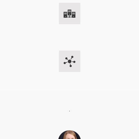
DDos
.