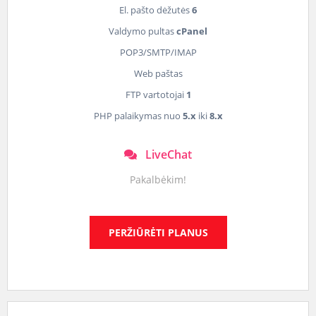
El. pašto dėžutės
6
Valdymo pultas
cPanel
POP3/SMTP/IMAP
Web paštas
FTP vartotojai
1
PHP palaikymas nuo
5.x
iki
8.x
LiveChat
Pakalbėkim!
PERŽIŪRĖTI PLANUS