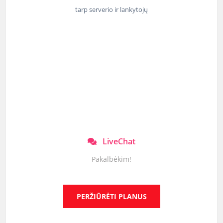
tarp serverio ir lankytojų
LiveChat
Pakalbėkim!
PERŽIŪRĖTI PLANUS