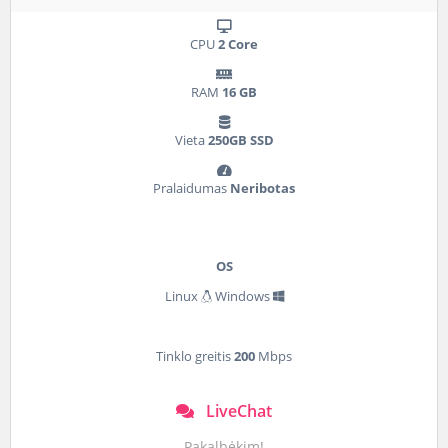
CPU
2 Core
RAM
16 GB
Vieta
250GB SSD
Pralaidumas
Neribotas
OS
Linux
Windows
Tinklo greitis
200
Mbps
LiveChat
Pakalbėkim!