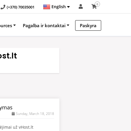
0
English
(+370) 70035001
ources
Pagalba ir kontaktai
Paskyra
t.lt
kymas
Sunday, March 18, 2018
jimai už vHost.lt