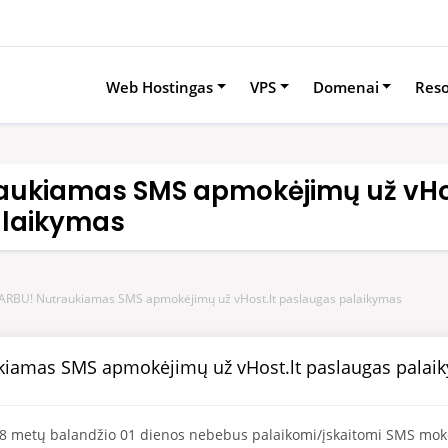
Web Hostingas
VPS
Domenai
Res
aukiamas SMS apmokėjimų už vHos
alaikymas
ARBU! Nutraukiamas SMS apmokėjimų už vHost.lt paslaugas palaikymas
iamas SMS apmokėjimų už vHost.lt paslaugas palai
 metų balandžio 01 dienos nebebus palaikomi/įskaitomi SMS mokė