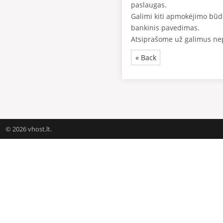
paslaugas.
Galimi kiti apmokėjimo būda
bankinis pavedimas.
Atsiprašome už galimus nep
« Back
© 2026 vhost.lt.