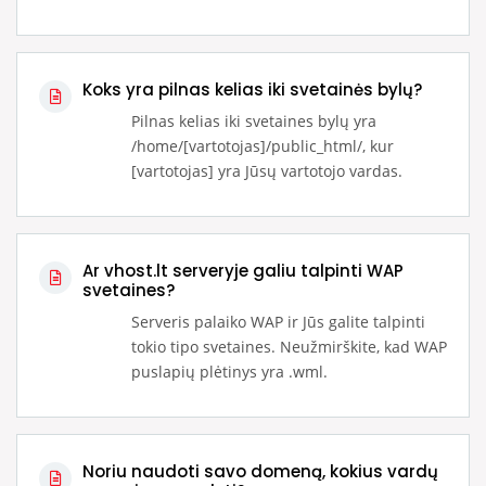
Koks yra pilnas kelias iki svetainės bylų?
Pilnas kelias iki svetaines bylų yra
/home/[vartotojas]/public_html/, kur
[vartotojas] yra Jūsų vartotojo vardas.
Ar vhost.lt serveryje galiu talpinti WAP
svetaines?
Serveris palaiko WAP ir Jūs galite talpinti
tokio tipo svetaines. Neužmirškite, kad WAP
puslapių plėtinys yra .wml.
Noriu naudoti savo domeną, kokius vardų