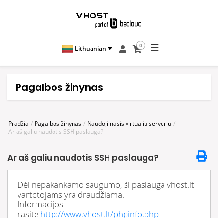
☰
0
Lithuanian
Pagalbos žinynas
Pradžia
Pagalbos žinynas
Naudojimasis virtualiu serveriu
Ar aš galiu naudotis SSH paslauga?
Ar aš galiu naudotis SSH paslauga?
Dėl nepakankamo saugumo, ši paslauga vhost.lt
vartotojams yra draudžiama.
Informacijos
rasite
http://www.vhost.lt/phpinfo.php