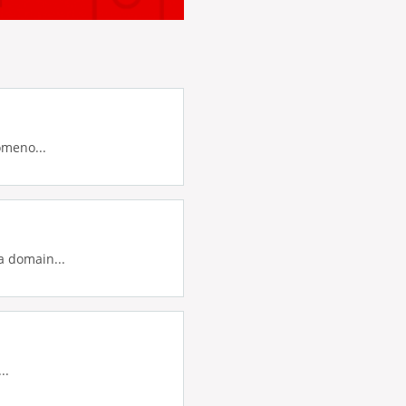
omeno...
 domain...
..