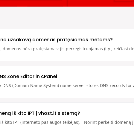
meno užsakovą domenas pratęsiamas metams?
 domenas nėra pratęsiamas: jis perregistruojamas (t.y., keičiasi d
NS Zone Editor in cPanel
A DNS (Domain Name System) name server stores DNS records for a
eną iš kito IPT į vhost.lt sistemą?
 kito IPT (interneto paslaugos teikėjas). Norint perkelti domeną į.