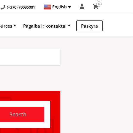
0
English
(+370) 70035001
ources
Pagalba ir kontaktai
Paskyra