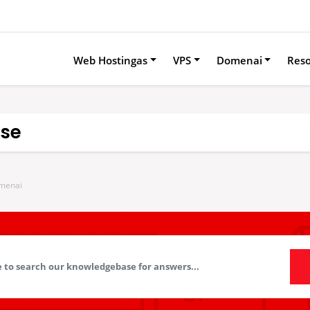
Web Hostingas
VPS
Domenai
Res
se
menai