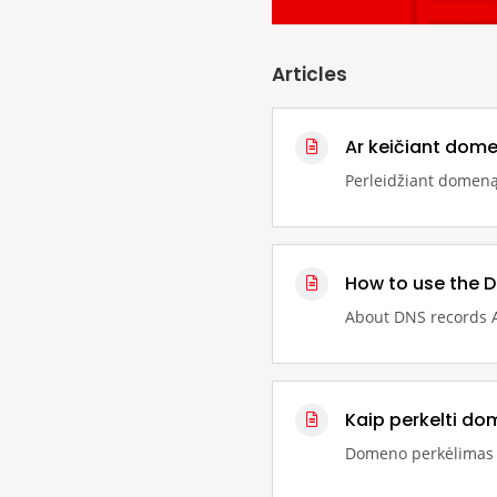
Articles
Ar keičiant do
Perleidžiant domeną,
How to use the D
About DNS records 
Kaip perkelti dom
Domeno perkėlimas iš