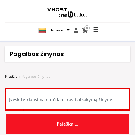
☰
0
Lithuanian
Pagalbos žinynas
Pradžia
Pagalbos žinynas