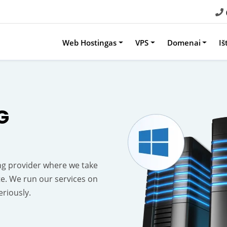
Web Hostingas
VPS
Domenai
Iš
G
g provider where we take
te. We run our services on
riously.