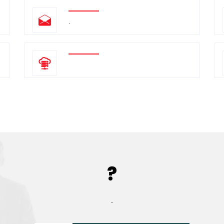
.
?
.