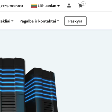
0
Lithuanian
(+370) 70035001
tekliai
Pagalba ir kontaktai
Paskyra