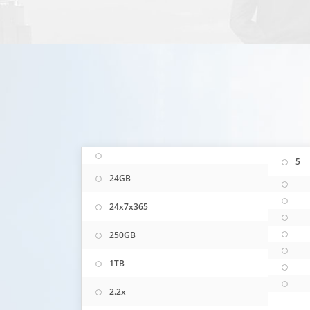
5
24GB
24x7x365
250GB
1TB
2.2x