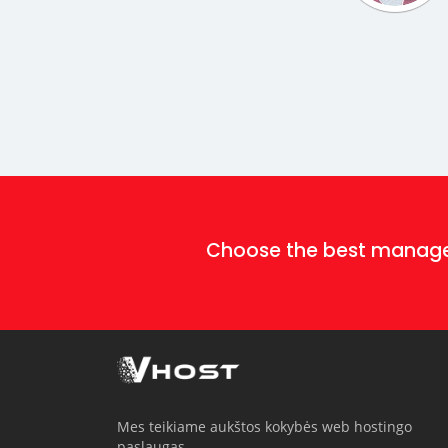
Choose the best mana
Mes teikiame aukštos kokybės web hostingo
paslaugas