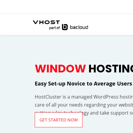
WINDOW
HOSTIN
Easy Set-up Novice to Average Users
HostCluster is a managed WordPress hostin
care of all your needs regarding your websi
cutting edge technology and take support se
GET STARTED NOW