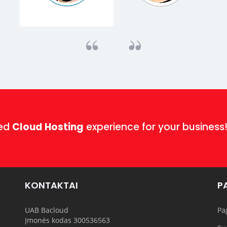
ged
Cloud Hosting
experience for your business
KONTAKTAI
P
UAB Bacloud
Pa
Įmonės kodas 300536563