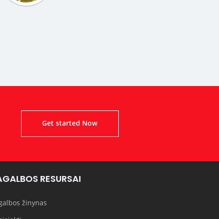
!
Get started Now
AGALBOS RESURSAI
galbos žinynas