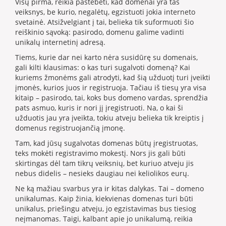
Visų pirma, reikia pastebėti, kad domenai yra tas
veiksnys, be kurio, negalėtų, egzistuoti jokia interneto
svetainė. Atsižvelgiant į tai, belieka tik suformuoti šio
reiškinio sąvoką: pasirodo, domenu galime vadinti
unikalų internetinį adresą.
Tiems, kurie dar nei karto nėra susidūrę su domenais,
gali kilti klausimas: o kas turi sugalvoti domeną? Kai
kuriems žmonėms gali atrodyti, kad šią užduotį turi įveikti
įmonės, kurios juos ir registruoja. Tačiau iš tiesų yra visa
kitaip – pasirodo, tai, koks bus domeno vardas, sprendžia
pats asmuo, kuris ir nori jį įregistruoti. Na, o kai ši
užduotis jau yra įveikta, tokiu atveju belieka tik kreiptis į
domenus registruojančią įmonę.
Tam, kad jūsų sugalvotas domenas būtų įregistruotas,
teks mokėti registravimo mokestį. Nors jis gali būti
skirtingas dėl tam tikrų veiksnių, bet kuriuo atveju jis
nebus didelis – nesieks daugiau nei keliolikos eurų.
Ne ką mažiau svarbus yra ir kitas dalykas. Tai – domeno
unikalumas. Kaip žinia, kiekvienas domenas turi būti
unikalus, priešingu atveju, jo egzistavimas bus tiesiog
neįmanomas. Taigi, kalbant apie jo unikalumą, reikia