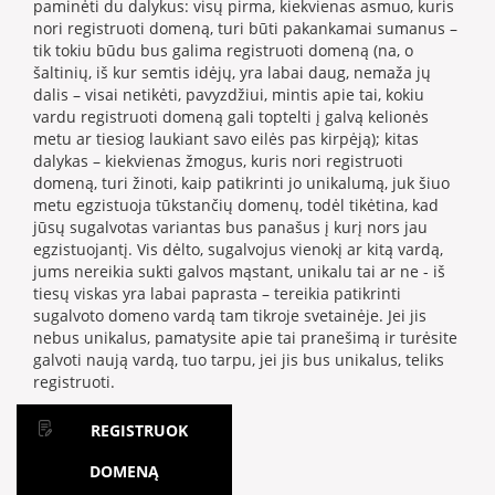
paminėti du dalykus: visų pirma, kiekvienas asmuo, kuris
nori registruoti domeną, turi būti pakankamai sumanus –
tik tokiu būdu bus galima registruoti domeną (na, o
šaltinių, iš kur semtis idėjų, yra labai daug, nemaža jų
dalis – visai netikėti, pavyzdžiui, mintis apie tai, kokiu
vardu registruoti domeną gali toptelti į galvą kelionės
metu ar tiesiog laukiant savo eilės pas kirpėją); kitas
dalykas – kiekvienas žmogus, kuris nori registruoti
domeną, turi žinoti, kaip patikrinti jo unikalumą, juk šiuo
metu egzistuoja tūkstančių domenų, todėl tikėtina, kad
jūsų sugalvotas variantas bus panašus į kurį nors jau
egzistuojantį. Vis dėlto, sugalvojus vienokį ar kitą vardą,
jums nereikia sukti galvos mąstant, unikalu tai ar ne - iš
tiesų viskas yra labai paprasta – tereikia patikrinti
sugalvoto domeno vardą tam tikroje svetainėje. Jei jis
nebus unikalus, pamatysite apie tai pranešimą ir turėsite
galvoti naują vardą, tuo tarpu, jei jis bus unikalus, teliks
registruoti.
REGISTRUOK
DOMENĄ