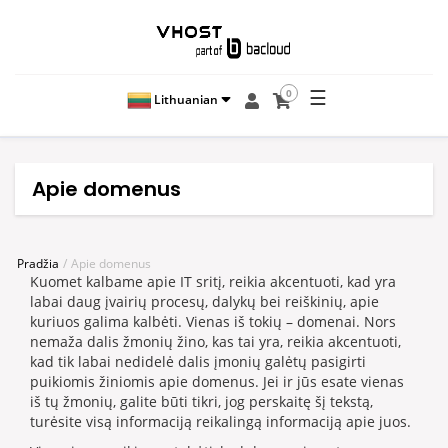
☰
0
Lithuanian
Apie domenus
Pradžia
Apie domenus
Kuomet kalbame apie IT sritį, reikia akcentuoti, kad yra
labai daug įvairių procesų, dalykų bei reiškinių, apie
kuriuos galima kalbėti. Vienas iš tokių – domenai. Nors
nemaža dalis žmonių žino, kas tai yra, reikia akcentuoti,
kad tik labai nedidelė dalis įmonių galėtų pasigirti
puikiomis žiniomis apie domenus. Jei ir jūs esate vienas
iš tų žmonių, galite būti tikri, jog perskaitę šį tekstą,
turėsite visą informaciją reikalingą informaciją apie juos.