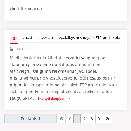
vhost.lt komanda
vhost.lt serveriai nebepalaikys nesaugaus FTP protokolo
30th Oct 2020
Mieli klientai, kad užtikrinti serverių saugumą bei
stabilumą, privalome nuolat juos atnaujinti bei
atsižvelgti į saugumo rekomendacijas. Todėl,
prisijungimui prie vhost.lt serverių, dėl nesaugios FTP
prigimties, nusprendėme atsisakyti FTP protokolo. Nuo
šiol, failų perkėlimui, kaip alternatyvą, reikia naudoti
saugų SFTP ...
Skaityti daugiau → »
1
2
3