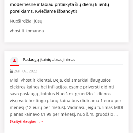
modernesnė ir labiau pritaikyta šių dienų klientų 
poreikiams. Kviečiame išbandyti!
Nuoširdžiai jūsų!
vhost.lt komanda
Paslaugų įkainių atnaujinimas
26th Oct 2022
Mieli vhost.lt klientai, Deja, dėl smarkiai išaugusios
elektros kainos bei infliacijos, esame priversti didinti
savo paslaugų įkainius Nuo š.m. gruodžio 1 dienos
visų web hostingo planų kaina bus didinama 1 euru per
mėnesį (12 eurų per metus). Vadinasi, jeigu turimas MIDI
planas kainavo €1.99 per mėnesį, nuo š.m. gruodžio ...
Skaityti daugiau → »