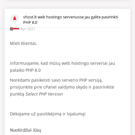
vhost.lt web hostingo serveriuose jau galite pasirinkti
PHP 8.0
7th Apr 2021
Mieli klientai,
informuojame, kad mūsų web hostingo serveriai jau
palaiko PHP
8.0
Norėdami pasikeisti savo serverio PHP versiją,
prisijunkite prie cPanel valdymo skydo ir pasirinkite
punktą
Select PHP Version
Dėkojame už pasitikėjimą ir lojalumą!
Nuoširdžiai Jūsų