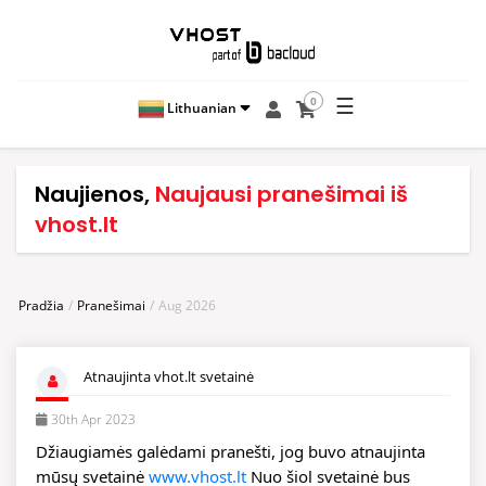
☰
0
Lithuanian
Naujienos,
Naujausi pranešimai iš
vhost.lt
Pradžia
Pranešimai
Aug 2026
Atnaujinta vhot.lt svetainė
30th Apr 2023
Džiaugiamės galėdami pranešti, jog buvo atnaujinta 
mūsų svetainė 
www.vhost.lt
 Nuo šiol svetainė bus 