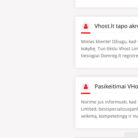
Vhost.lt tapo akr
Mielas kliente! Džiugu, ka
kokybę. Tuo tikslu Vhost Li
tiesiogiai Domreg.lt registre
Pasikeitimai VHo
Norime jus informuoti, kad 
Limited, besispecializuojant
veikimą, kompetetingą ir ma