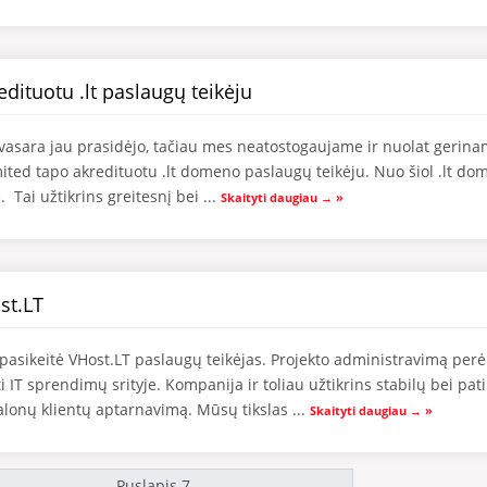
edituotu .lt paslaugų teikėju
d vasara jau prasidėjo, tačiau mes neatostogaujame ir nuolat gerin
mited tapo akredituotu .lt domeno paslaugų teikėju. Nuo šiol .lt 
. Tai užtikrins greitesnį bei ...
Skaityti daugiau → »
st.LT
pasikeitė VHost.LT paslaugų teikėjas. Projekto administravimą per
i IT sprendimų srityje. Kompanija ir toliau užtikrins stabilų bei pa
lonų klientų aptarnavimą. Mūsų tikslas ...
Skaityti daugiau → »