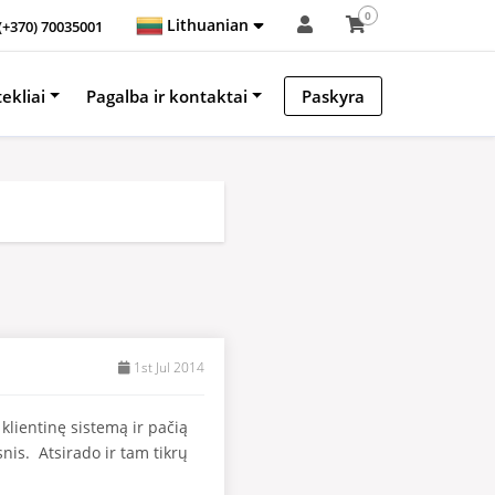
0
Lithuanian
(+370) 70035001
tekliai
Pagalba ir kontaktai
Paskyra
1st Jul 2014
klientinę sistemą ir pačią
is. Atsirado ir tam tikrų