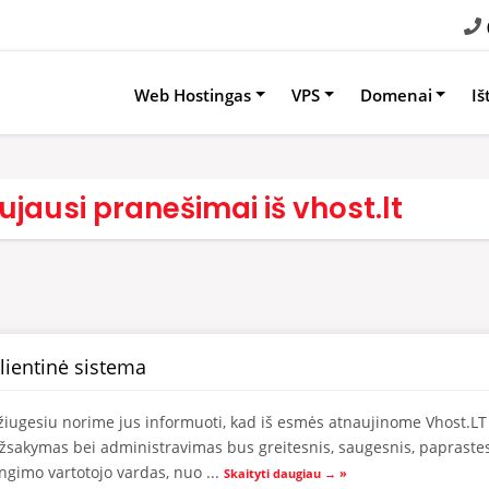
Web Hostingas
VPS
Domenai
Iš
jausi pranešimai iš vhost.lt
lientinė sistema
žiugesiu norime jus informuoti, kad iš esmės atnaujinome Vhost.LT 
žsakymas bei administravimas bus greitesnis, saugesnis, paprastesn
ungimo vartotojo vardas, nuo ...
Skaityti daugiau → »