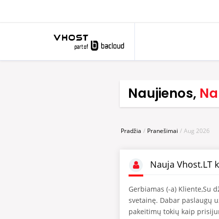
Naujienos,
Nau
Pradžia
Pranešimai
Aug 2026
Nauja Vhost.LT k
Gerbiamas (-a) Kliente,Su d
svetainę. Dabar paslaugų u
pakeitimų tokių kaip prisij