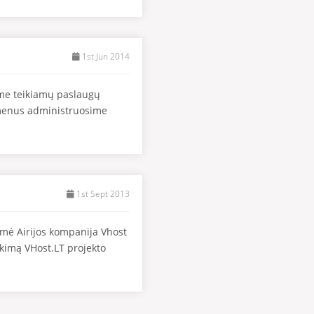
1st Jun 2014
ame teikiamų paslaugų
domenus administruosime
1st Sept 2013
ėmė Airijos kompanija Vhost
tikimą VHost.LT projekto